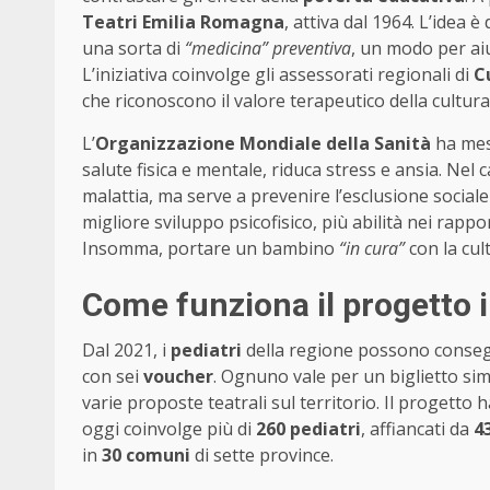
Teatri Emilia Romagna
, attiva dal 1964. L’idea è 
una sorta di
“medicina” preventiva
, un modo per aiu
L’iniziativa coinvolge gli assessorati regionali di
C
che riconoscono il valore terapeutico della cultura
L’
Organizzazione Mondiale della Sanità
ha mess
salute fisica e mentale, riduca stress e ansia. Nel 
malattia, ma serve a prevenire l’esclusione sociale 
migliore sviluppo psicofisico, più abilità nei rappor
Insomma, portare un bambino
“in cura”
con la cul
Come funziona il progetto
Dal 2021, i
pediatri
della regione possono consegna
con sei
voucher
. Ognuno vale per un biglietto si
varie proposte teatrali sul territorio. Il progett
oggi coinvolge più di
260 pediatri
, affiancati da
4
in
30 comuni
di sette province.