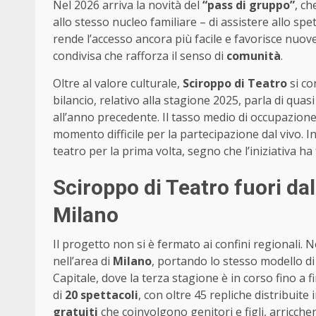
Nel 2026 arriva la novità del
“pass di gruppo”
, c
allo stesso nucleo familiare – di assistere allo 
rende l’accesso ancora più facile e favorisce nuov
condivisa che rafforza il senso di
comunità
.
Oltre al valore culturale,
Sciroppo di Teatro
si co
bilancio, relativo alla stagione 2025, parla di quas
all’anno precedente. Il tasso medio di occupazione 
momento difficile per la partecipazione dal vivo. In
teatro per la prima volta, segno che l’iniziativa 
Sciroppo di Teatro fuori d
Milano
Il progetto non si è fermato ai confini regionali. 
nell’area di
Milano
, portando lo stesso modello d
Capitale, dove la terza stagione è in corso fino a 
di
20 spettacoli
, con oltre 45 repliche distribuite 
gratuiti
che coinvolgono genitori e figli, arricche