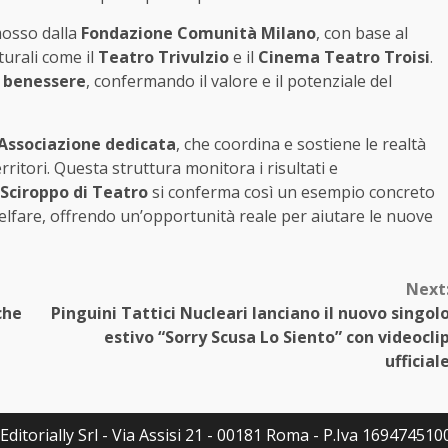
osso dalla
Fondazione Comunità Milano
, con base al
lturali come il
Teatro Trivulzio
e il
Cinema Teatro Troisi
.
l
benessere
, confermando il valore e il potenziale del
Associazione dedicata
, che coordina e sostiene le realtà
rritori. Questa struttura monitora i risultati e
Sciroppo di Teatro
si conferma così un esempio concreto
elfare, offrendo un’opportunità reale per aiutare le nuove
Next
che
Pinguini Tattici Nucleari lanciano il nuovo singol
estivo “Sorry Scusa Lo Siento” con videocli
ufficial
ditorially Srl - Via Assisi 21 - 00181 Roma - P.Iva 16947451007