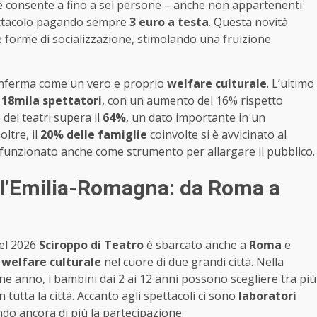
he consente a fino a sei persone – anche non appartenenti
spettacolo pagando sempre
3 euro a testa
. Questa novità
e forme di socializzazione, stimolando una fruizione
nferma come un vero e proprio
welfare culturale
. L’ultimo
i
18mila spettatori
, con un aumento del 16% rispetto
dei teatri supera il
64%
, un dato importante in un
oltre, il
20% delle famiglie
coinvolte si è avvicinato al
ha funzionato anche come strumento per allargare il pubblico.
all’Emilia-Romagna: da Roma a
Nel 2026
Sciroppo di Teatro
è sbarcato anche a
Roma
e
i
welfare culturale
nel cuore di due grandi città. Nella
fine anno, i bambini dai 2 ai 12 anni possono scegliere tra più
in tutta la città. Accanto agli spettacoli ci sono
laboratori
ndo ancora di più la partecipazione.