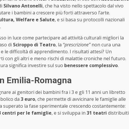
di
Silvano Antonelli
, che ha visto nello spettacolo dal vivo
tare i bambini a crescere più forti attraverso l’arte.
ultura, Welfare e Salute
, e si basa su protocolli nazionali
.
o in luce come partecipare ad attività culturali migliori la
caso di
Sciroppo di Teatro
, la
“prescrizione”
non cura una
e le difficoltà di apprendimento. I risultati attesi? Un
ti con gli altri e meno rischi di malattie croniche nel futuro.
tura significa investire sul suo
benessere complessivo
.
 in Emilia-Romagna
re ai genitori dei bambini fra i 3 e gli 11 anni un libretto
mbolico da
3 euro
, che permette di avvicinare le famiglie alle
o ha superato la fase sperimentale crescendo costantemente:
3 centri per le famiglie
, e si sviluppa in
31 teatri
distribuiti