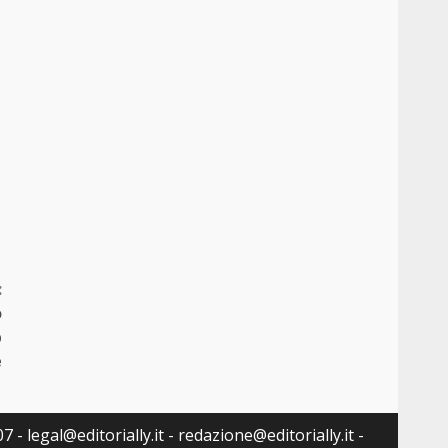
:
o
p
e
 - legal@editorially.it - redazione@editorially.it -