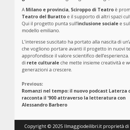
A
Milano e provincia
,
Sciroppo di Teatro
è prom
Teatro del Buratto
e il supporto di altri spazi cu
Qui il progetto punta sull’
inclusione sociale
e su
modello emiliano.
L’interesse suscitato ha portato alla nascita di un’
che vogliono portare avanti il progetto in nuovi te
approfondisce il valore scientifico dell’esperienza.
di
rete culturale
che mette insieme creatività e w
generazioni a crescere.
Continue
Previous:
Romanzi nel tempo: il nuovo podcast Laterza 
Reading
racconta il ‘900 attraverso la letteratura con
Alessandro Barbero
Copyright © 2025 Ilmaggiodeilibri.it proprietà di E