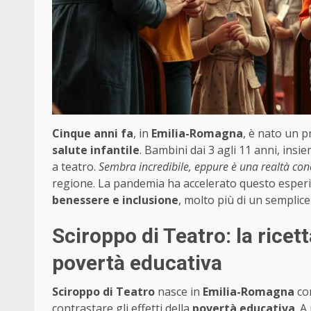
Cinque anni fa
, in
Emilia-Romagna
, è nato un p
salute infantile
. Bambini dai 3 agli 11 anni, insi
a teatro.
Sembra incredibile, eppure è una realtà con
regione. La pandemia ha accelerato questo esperi
benessere e inclusione
, molto più di un semplice
Sciroppo di Teatro: la ricet
povertà educativa
Sciroppo di Teatro
nasce in
Emilia-Romagna
con
contrastare gli effetti della
povertà educativa
. A