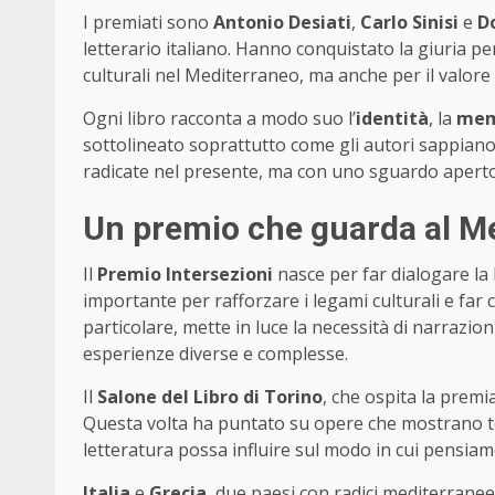
I premiati sono
Antonio Desiati
,
Carlo Sinisi
e
D
letterario italiano. Hanno conquistato la giuria per
culturali nel Mediterraneo, ma anche per il valore ar
Ogni libro racconta a modo suo l’
identità
, la
mem
sottolineato soprattutto come gli autori sappiano 
radicate nel presente, ma con uno sguardo aperto
Un premio che guarda al Me
Il
Premio Intersezioni
nasce per far dialogare la 
importante per rafforzare i legami culturali e far 
particolare, mette in luce la necessità di narrazio
esperienze diverse e complesse.
Il
Salone del Libro di Torino
, che ospita la premi
Questa volta ha puntato su opere che mostrano te
letteratura possa influire sul modo in cui pensia
Italia
e
Grecia
, due paesi con radici mediterranee