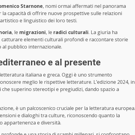
omenico Starnone
, nomi ormai affermati nel panorama
 la capacità di offrire nuove prospettive sulle relazioni
tistico e linguistico dei loro testi.
oria
, le
migrazioni
, le
radici culturali
. La giuria ha
catturare elementi culturali profondi e raccontare storie
 al pubblico internazionale.
diterraneo e al presente
letteratura italiana e greca. Oggi è uno strumento
conoscere meglio le rispettive letterature. L’edizione 2024, in
ni che superino stereotipi e pregiudizi, dando spazio a
azione, è un palcoscenico cruciale per la letteratura europea
nsioni e dialoghi tra culture, riconoscendo quanto la
mo appartenenza e diversità.
 profonde e una storia di scambi millenari, si confrontano