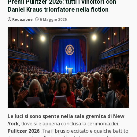
Premi Pulitzer 2026: tutti i vincitori con
Daniel Kraus trionfatore nella fiction
Redazione
6 Maggio 2026
Le luci si sono spente nella sala gremita di New
York
, dove si è appena conclusa la cerimonia dei
Pulitzer 2026
. Tra il brusio eccitato e qualche battito