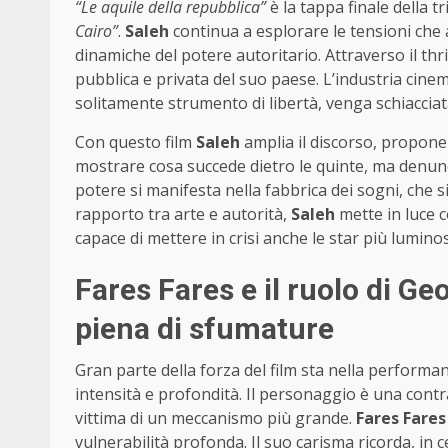
“Le aquile della repubblica”
è la tappa finale della tr
Cairo”
.
Saleh
continua a esplorare le tensioni che 
dinamiche del potere autoritario. Attraverso il thril
pubblica e privata del suo paese. L’industria cine
solitamente strumento di libertà, venga schiacciat
Con questo film
Saleh
amplia il discorso, propone
mostrare cosa succede dietro le quinte, ma denuncia
potere si manifesta nella fabbrica dei sogni, che 
rapporto tra arte e autorità,
Saleh
mette in luce 
capace di mettere in crisi anche le star più lumino
Fares Fares e il ruolo di G
piena di sfumature
Gran parte della forza del film sta nella performa
intensità e profondità. Il personaggio è una contr
vittima di un meccanismo più grande.
Fares Fares
vulnerabilità profonda. Il suo carisma ricorda, in ce