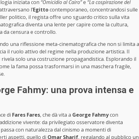
ilogia iniziata con
“Omicidio al Cairo”
e
“La cospirazione del
attraversano l’
Egitto
contemporaneo, concentrandosi sulle
ler politico, il regista offre uno sguardo critico sulla vita
matografica diventa una lente per capire come la cultura,
a da censura e controllo.
ndo una riflessione meta-cinematografica che non si limita 
 il ruolo attivo del regime nella produzione artistica. Il
si rivela solo una costruzione propagandistica. Esplorando il
come la fama possa trasformarsi in una maschera fragile,
se.
eorge Fahmy: una prova intensa e
nce di
Fares Fares
, che dà vita a
George Fahmy
con
addizione vivente: da privilegiato osservatore diventa
passa con naturalezza dal cinismo a momenti di
rti aspetti, quello di
Omar Sharif
, regalando al pubblico un