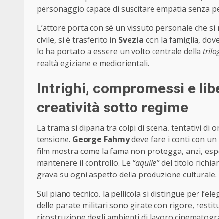
personaggio capace di suscitare empatia senza pe
L’attore porta con sé un vissuto personale che si r
civile, si è trasferito in
Svezia
con la famiglia, dov
lo ha portato a essere un volto centrale della
trilo
realtà egiziane e mediorientali.
Intrighi, compromessi e libe
creatività sotto regime
La trama si dipana tra colpi di scena, tentativi di
tensione.
George Fahmy
deve fare i conti con un 
film mostra come la fama non protegga, anzi, espo
mantenere il controllo. Le
“aquile”
del titolo richi
grava su ogni aspetto della produzione culturale.
Sul piano tecnico, la pellicola si distingue per l’e
delle parate militari sono girate con rigore, resti
ricostruzione degli ambienti di lavoro cinematograf