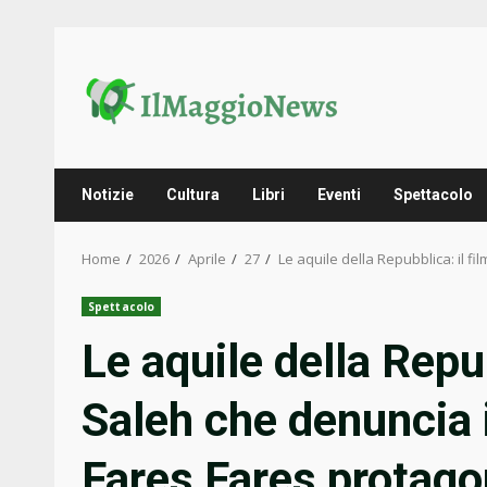
Skip
to
content
Notizie
Cultura
Libri
Eventi
Spettacolo
Home
2026
Aprile
27
Le aquile della Repubblica: il f
Spettacolo
Le aquile della Repub
Saleh che denuncia 
Fares Fares protago