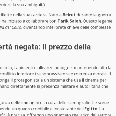
rdere la sua ambiguità.
iflette nella sua carriera. Nato a
Beirut
durante la guerra
e ha iniziato a collaborare con
Tarik Saleh
. Questo legame
gia del Cairo
, diventando interprete chiave delle complesse
rtà negata: il prezzo della
 omicidio, rapimenti e alleanze ambigue, mantenendo alta la
conflitto interiore tra sopravvivenza e coerenza morale. Il
nga il protagonista a un sistema che usa il cinema per
amano direttamente la presenza militare e autoritaria che
leganza delle immagini e la cura delle scenografie. Le scene
tuendo un quadro credibile e inquietante dell’
Egitto
. La
ici è precisa, offrendo uno spaccato realistico del settore