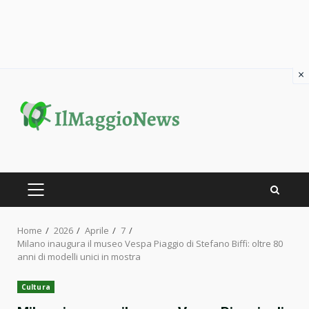
×
Skip
to
content
PRIMARY
MENU
Home
2026
Aprile
7
Milano inaugura il museo Vespa Piaggio di Stefano Biffi: oltre 80
anni di modelli unici in mostra
Cultura