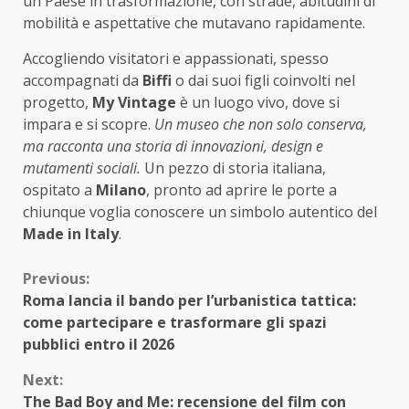
un Paese in trasformazione, con strade, abitudini di
mobilità e aspettative che mutavano rapidamente.
Accogliendo visitatori e appassionati, spesso
accompagnati da
Biffi
o dai suoi figli coinvolti nel
progetto,
My Vintage
è un luogo vivo, dove si
impara e si scopre.
Un museo che non solo conserva,
ma racconta una storia di innovazioni, design e
mutamenti sociali.
Un pezzo di storia italiana,
ospitato a
Milano
, pronto ad aprire le porte a
chiunque voglia conoscere un simbolo autentico del
Made in Italy
.
Continue
Previous:
Roma lancia il bando per l’urbanistica tattica:
Reading
come partecipare e trasformare gli spazi
pubblici entro il 2026
Next:
The Bad Boy and Me: recensione del film con