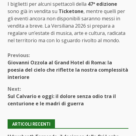
I biglietti per alcuni spettacoli della
47ª edizione
sono già in vendita su
Ticketone
, mentre quelli per
gli eventi ancora non disponibili saranno messi in
vendita a breve. La Versiliana 2026 si prepara a
regalare un’estate di musica, arte e cultura, radicata
nel territorio ma con lo sguardo rivolto al mondo.
Continue
Previous:
Giovanni Ozzola al Grand Hotel di Roma: la
Reading
poesia del cielo che riflette la nostra complessità
interiore
Next:
Sul Calvario e oggi: il dolore senza odio tra il
centurione e le madri di guerra
ARTICOLI RECENTI