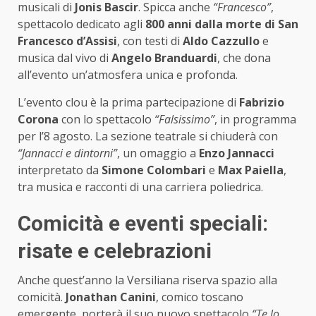
musicali di
Jonis Bascir
. Spicca anche
“Francesco”
,
spettacolo dedicato agli
800 anni dalla morte di San
Francesco d’Assisi
, con testi di
Aldo Cazzullo
e
musica dal vivo di
Angelo Branduardi
, che dona
all’evento un’atmosfera unica e profonda.
L’evento clou è la prima partecipazione di
Fabrizio
Corona
con lo spettacolo
“Falsissimo”
, in programma
per l’8 agosto. La sezione teatrale si chiuderà con
“Jannacci e dintorni”
, un omaggio a
Enzo Jannacci
interpretato da
Simone Colombari
e
Max Paiella
,
tra musica e racconti di una carriera poliedrica.
Comicità e eventi speciali:
risate e celebrazioni
Anche quest’anno la Versiliana riserva spazio alla
comicità.
Jonathan Canini
, comico toscano
emergente, porterà il suo nuovo spettacolo
“Te lo