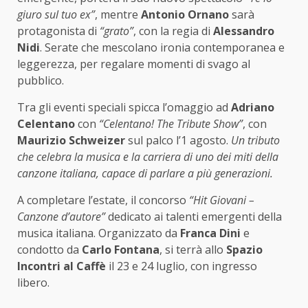
giuro sul tuo ex”
, mentre
Antonio Ornano
sarà
protagonista di
“grato”
, con la regia di
Alessandro
Nidi
. Serate che mescolano ironia contemporanea e
leggerezza, per regalare momenti di svago al
pubblico.
Tra gli eventi speciali spicca l’omaggio ad
Adriano
Celentano
con
“Celentano! The Tribute Show”
, con
Maurizio Schweizer
sul palco l’1 agosto.
Un tributo
che celebra la musica e la carriera di uno dei miti della
canzone italiana, capace di parlare a più generazioni.
A completare l’estate, il concorso
“Hit Giovani –
Canzone d’autore”
dedicato ai talenti emergenti della
musica italiana. Organizzato da
Franca Dini
e
condotto da
Carlo Fontana
, si terrà allo
Spazio
Incontri al Caffè
il 23 e 24 luglio, con ingresso
libero.