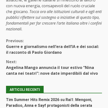
asiatiche, le gallerie italiane si rimettono al lavoro
con nuova energia, consapevoli del ruolo cruciale
che giocano.
Tocca ora alle istituzioni culturali e agli enti
pubblici riflettere sul sostegno a iniziative di questo tipo,
fondamentali per far crescere l’arte italiana oltre i confini
nazionali.
Continue
Previous:
Guerre e giornalismo nell’era dell’IA e dei social:
Reading
il racconto di Paolo Giordano
Next:
Angelina Mango annuncia il tour estivo “Nina
canta nei teatri”: nove date imperdibili dal vivo
ARTICOLI RECENTI
Tim Summer Hits Remix 2026 su Rai1: Mengoni,
Paradiso, Anna e Sayf protagonisti della serata