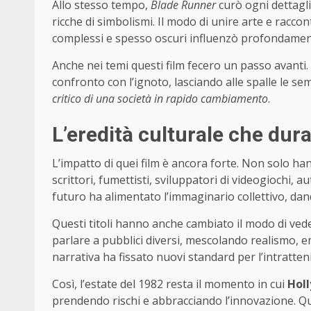
Allo stesso tempo,
Blade Runner
curò ogni dettagli
ricche di simbolismi. Il modo di unire arte e racc
complessi e spesso oscuri influenzò profondamente
Anche nei temi questi film fecero un passo avanti. 
confronto con l’ignoto, lasciando alle spalle le se
critico di una società in rapido cambiamento
.
L’eredità culturale che dur
L’impatto di quei film è ancora forte. Non solo ha
scrittori, fumettisti, sviluppatori di videogiochi, au
futuro ha alimentato l’immaginario collettivo, dan
Questi titoli hanno anche cambiato il modo di ved
parlare a pubblici diversi, mescolando realismo, em
narrativa ha fissato nuovi standard per l’intratte
Così, l’estate del 1982 resta il momento in cui
Hol
prendendo rischi e abbracciando l’innovazione. 