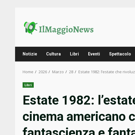
Skip
to
content
Notizie
Cultura
Libri
Eventi
Spettacolo
Home
2026
Marzo
28
Estate 1982: l’estate che rivol
Libri
Estate 1982: l’estat
cinema americano co
fantascienza e fant