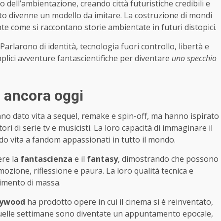
o dell’ambientazione, creando città futuristiche credibili e
onto divenne un modello da imitare. La costruzione di mondi
 come si raccontano storie ambientate in futuri distopici.
Parlarono di identità, tecnologia fuori controllo, libertà e
mplici avventure fantascientifiche per diventare
uno specchio
a ancora oggi
nno dato vita a sequel, remake e spin-off, ma hanno ispirato
tori di serie tv e musicisti. La loro capacità di immaginare il
do vita a fandom appassionati in tutto il mondo.
ere la
fantascienza
e il
fantasy
, dimostrando che possono
ozione, riflessione e paura. La loro qualità tecnica e
nimento di massa.
lywood
ha prodotto opere in cui il cinema si è reinventato,
Quelle settimane sono diventate un appuntamento epocale,