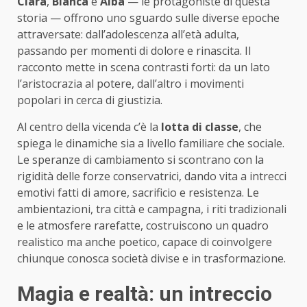
Clara
,
Blanca
e
Alba
— le protagoniste di questa
storia — offrono uno sguardo sulle diverse epoche
attraversate: dall’adolescenza all’età adulta,
passando per momenti di dolore e rinascita. Il
racconto mette in scena contrasti forti: da un lato
l’aristocrazia al potere, dall’altro i movimenti
popolari in cerca di giustizia.
Al centro della vicenda c’è la
lotta di classe
, che
spiega le dinamiche sia a livello familiare che sociale.
Le speranze di cambiamento si scontrano con la
rigidità delle forze conservatrici, dando vita a intrecci
emotivi fatti di amore, sacrificio e resistenza. Le
ambientazioni, tra città e campagna, i riti tradizionali
e le atmosfere rarefatte, costruiscono un quadro
realistico ma anche poetico, capace di coinvolgere
chiunque conosca società divise e in trasformazione.
Magia e realtà: un intreccio