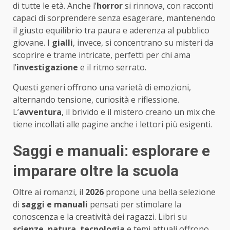
di tutte le età. Anche l’
horror
si rinnova, con racconti
capaci di sorprendere senza esagerare, mantenendo
il giusto equilibrio tra paura e aderenza al pubblico
giovane. I
gialli
, invece, si concentrano su misteri da
scoprire e trame intricate, perfetti per chi ama
l’
investigazione
e il ritmo serrato.
Questi generi offrono una varietà di emozioni,
alternando tensione, curiosità e riflessione.
L’
avventura
, il brivido e il mistero creano un mix che
tiene incollati alle pagine anche i lettori più esigenti.
Saggi e manuali: esplorare e
imparare oltre la scuola
Oltre ai romanzi, il
2026
propone una bella selezione
di
saggi e manuali
pensati per stimolare la
conoscenza e la creatività dei ragazzi. Libri su
scienze
,
natura
,
tecnologia
e temi attuali offrono