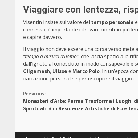
Viaggiare con lentezza, ri
Visentin insiste sul valore del
tempo personale
e
connesso, è importante ritrovare un ritmo più lento
e capire davvero.
Il viaggio non deve essere una corsa verso mete aff
“tempo a misura d’uomo”
, che lascia spazio alla ri
dall’ignoto al conosciuto in modo consapevole e 
Gilgamesh
,
Ulisse
e
Marco Polo
. In un’epoca do
narrazione personale e per riscoprire il viaggio c
Continue
Previous:
Monasteri d’Arte: Parma Trasforma i Luoghi d
Reading
Spiritualità in Residenze Artistiche di Eccellen