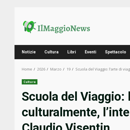
Skip
to
content
Notizie
Cultura
Libri
Eventi
Spettacolo
Home
2026
Marzo
19
Scuola del Viaggio: l’arte di vi
Cultura
Scuola del Viaggio: l
culturalmente, l’int
Claudio Visentin