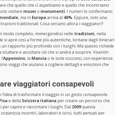
tare che quello che ci aspettiamo e quello che incontriamo
solo visitare
musei
o
monumenti
. I numeri lo confermano:
 mondiale
, ma in
Europa
arriva al
40%
. Eppure, solo una
ttrazioni tradizionali. Cosa cercano allora i viaggiatori?
rio in modo completo, immergendosi nelle
tradizioni
, nella
urale si apre così a forme più autentiche, lontane dagli itinerari
e a un rapporto più profondo con i luoghi. Ma questo richiede
tudiare e ascoltare ciò che si andrà a scoprire. Visentin
, l’
Appennino
, la
Mancia
o le isole scozzesi, con esperienze
ono viaggi che aiutano a cogliere dettagli e emozioni che
are viaggiatori consapevoli
 l’idea di trasformare il viaggio in un gesto consapevole.
Pisa
e della
Svizzera italiana
per creare un percorso che
i per capire e raccontare i luoghi. Dal
2009
questa
organizza incontri, laboratori e corsi, tutti pensati per