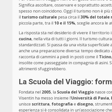
Significa ascoltare, osservare e soprattutto accet
spesso non coincidono. Oggi il turismo non è più 
il
turismo culturale
pesa circa il
30% del totale
piccola parte, tra il
10 e il 15%
, sceglie ancora le a
La risposta sta nel desiderio di vivere il territo
cucina
, nella vita di tutti i giorni. Il turismo cult
standardizzati. Si passa da una visita superficial
anche una preparazione diversa: tempo dedicato a s
racconta di cammini a piedi in posti come il
Ticino
insolite come passeggiate in compagnia di asini. S
altrimenti sfuggirebbero.
La Scuola del Viaggio: form
Fondata nel
2005
, la
Scuola del Viaggio
nasce con
Visentin ha messo insieme l’
Università di Pavia
,
unisce
scrittura
,
fotografia
e
disegno
, strument
esperienza si è consolidata in un’associazione che 