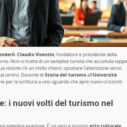
enderli
.
Claudio Visentin
, fondatore e presidente della
iorno. Non si tratta di un semplice turista che accumula tapp
a visione c’è un invito chiaro: spostare l’attenzione verso
al centro. Docente di
Storia del turismo
all’
Università
one per la scrittura a uno sguardo che apre nuovi orizzonti
e: i nuovi volti del turismo nel
 una semplice evasione. È un vero e proprio
atto culturale
.