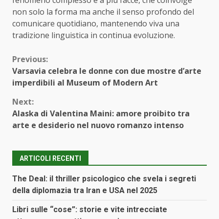
fenomeno complesso e a più facce, che coinvolge
non solo la forma ma anche il senso profondo del
comunicare quotidiano, mantenendo viva una
tradizione linguistica in continua evoluzione.
Continue
Previous:
Varsavia celebra le donne con due mostre d’arte
Reading
imperdibili al Museum of Modern Art
Next:
Alaska di Valentina Maini: amore proibito tra
arte e desiderio nel nuovo romanzo intenso
ARTICOLI RECENTI
The Deal: il thriller psicologico che svela i segreti
della diplomazia tra Iran e USA nel 2025
Libri sulle “cose”: storie e vite intrecciate