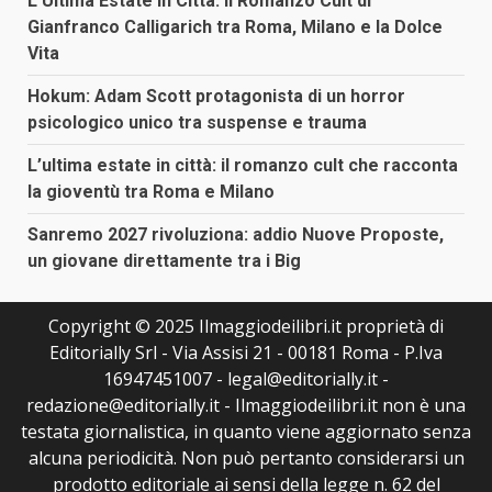
L’Ultima Estate in Città: il Romanzo Cult di
Gianfranco Calligarich tra Roma, Milano e la Dolce
Vita
Hokum: Adam Scott protagonista di un horror
psicologico unico tra suspense e trauma
L’ultima estate in città: il romanzo cult che racconta
la gioventù tra Roma e Milano
Sanremo 2027 rivoluziona: addio Nuove Proposte,
un giovane direttamente tra i Big
Copyright © 2025 Ilmaggiodeilibri.it proprietà di
Editorially Srl - Via Assisi 21 - 00181 Roma - P.Iva
16947451007 - legal@editorially.it -
redazione@editorially.it - Ilmaggiodeilibri.it non è una
testata giornalistica, in quanto viene aggiornato senza
alcuna periodicità. Non può pertanto considerarsi un
prodotto editoriale ai sensi della legge n. 62 del