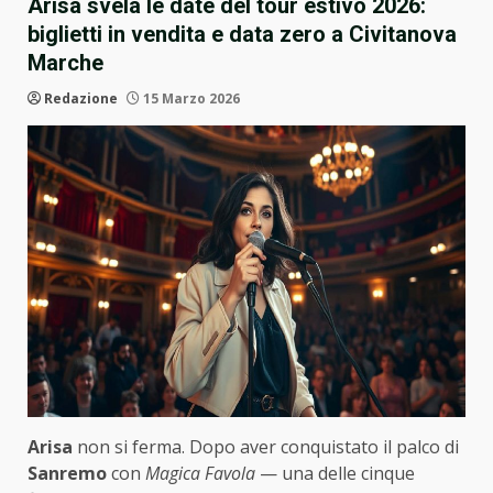
Arisa svela le date del tour estivo 2026:
biglietti in vendita e data zero a Civitanova
Marche
Redazione
15 Marzo 2026
Arisa
non si ferma. Dopo aver conquistato il palco di
Sanremo
con
Magica Favola
— una delle cinque