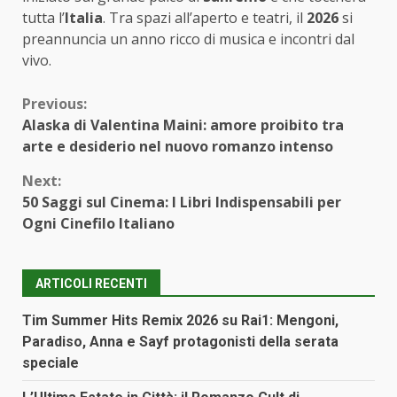
tutta l’
Italia
. Tra spazi all’aperto e teatri, il
2026
si
preannuncia un anno ricco di musica e incontri dal
vivo.
Continue
Previous:
Alaska di Valentina Maini: amore proibito tra
Reading
arte e desiderio nel nuovo romanzo intenso
Next:
50 Saggi sul Cinema: I Libri Indispensabili per
Ogni Cinefilo Italiano
ARTICOLI RECENTI
Tim Summer Hits Remix 2026 su Rai1: Mengoni,
Paradiso, Anna e Sayf protagonisti della serata
speciale