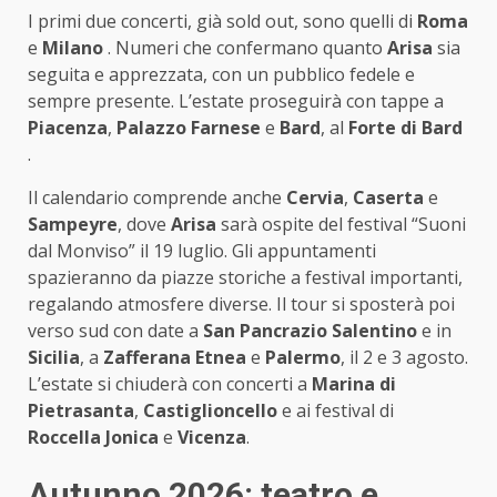
I primi due concerti, già sold out, sono quelli di
Roma
e
Milano
. Numeri che confermano quanto
Arisa
sia
seguita e apprezzata, con un pubblico fedele e
sempre presente. L’estate proseguirà con tappe a
Piacenza
,
Palazzo Farnese
e
Bard
, al
Forte di Bard
.
Il calendario comprende anche
Cervia
,
Caserta
e
Sampeyre
, dove
Arisa
sarà ospite del festival “Suoni
dal Monviso” il 19 luglio. Gli appuntamenti
spazieranno da piazze storiche a festival importanti,
regalando atmosfere diverse. Il tour si sposterà poi
verso sud con date a
San Pancrazio Salentino
e in
Sicilia
, a
Zafferana Etnea
e
Palermo
, il 2 e 3 agosto.
L’estate si chiuderà con concerti a
Marina di
Pietrasanta
,
Castiglioncello
e ai festival di
Roccella Jonica
e
Vicenza
.
Autunno 2026: teatro e