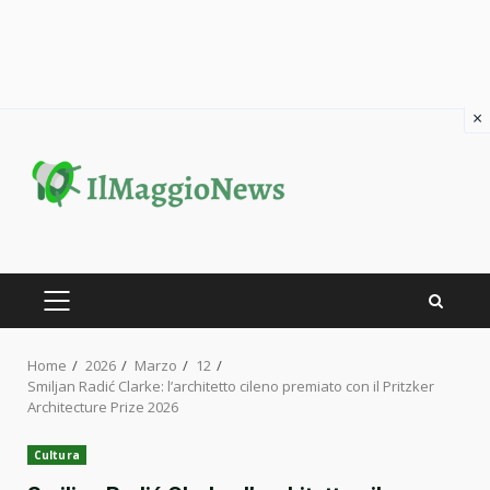
×
Skip
to
content
PRIMARY
MENU
Home
2026
Marzo
12
Smiljan Radić Clarke: l’architetto cileno premiato con il Pritzker
Architecture Prize 2026
Cultura