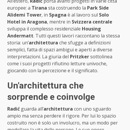
All’estero,
Radić
porta avanti progetti in varie città
europee: a
Tirana
sta costruendo la
Park Side
Alidemi Tower
, in
Spagna
è al lavoro sul
Solo
Hotel in Aragona
, mentre in
Svizzera centrale
sviluppa il complesso residenziale
Housing
Andermatt
. Tutti questi lavori raccontano la stessa
storia: un’
architettura
che sfugge a definizioni
semplici, fatta di spazi ambigui e aperti a diverse
interpretazioni. La giuria del
Pritzker
sottolinea
come i suoi progetti rifiutino letture univoche,
giocando con la percezione e il significato.
Un’architettura che
sorprende e coinvolge
Radić
guarda all’
architettura
con uno sguardo
ampio ma senza perdere il rigore. Per lui lo spazio
costruito non è solo un involucro, ma un modo per
modellare la vita delle persone. Le sue opere