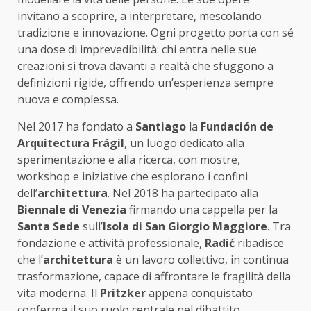
invitano a scoprire, a interpretare, mescolando
tradizione e innovazione. Ogni progetto porta con sé
una dose di imprevedibilità: chi entra nelle sue
creazioni si trova davanti a realtà che sfuggono a
definizioni rigide, offrendo un’esperienza sempre
nuova e complessa.
Nel 2017 ha fondato a
Santiago
la
Fundación de
Arquitectura Frágil
, un luogo dedicato alla
sperimentazione e alla ricerca, con mostre,
workshop e iniziative che esplorano i confini
dell’
architettura
. Nel 2018 ha partecipato alla
Biennale di Venezia
firmando una cappella per la
Santa Sede
sull’
Isola di San Giorgio Maggiore
. Tra
fondazione e attività professionale,
Radić
ribadisce
che l’
architettura
è un lavoro collettivo, in continua
trasformazione, capace di affrontare le fragilità della
vita moderna. Il
Pritzker
appena conquistato
conferma il suo ruolo centrale nel dibattito