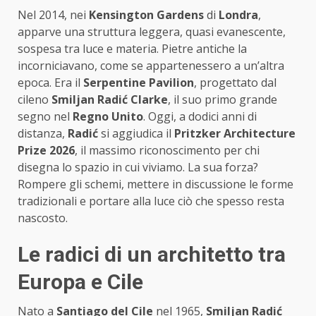
Nel 2014, nei
Kensington Gardens
di
Londra
,
apparve una struttura leggera, quasi evanescente,
sospesa tra luce e materia. Pietre antiche la
incorniciavano, come se appartenessero a un’altra
epoca. Era il
Serpentine Pavilion
, progettato dal
cileno
Smiljan Radić Clarke
, il suo primo grande
segno nel
Regno Unito
. Oggi, a dodici anni di
distanza,
Radić
si aggiudica il
Pritzker Architecture
Prize 2026
, il massimo riconoscimento per chi
disegna lo spazio in cui viviamo. La sua forza?
Rompere gli schemi, mettere in discussione le forme
tradizionali e portare alla luce ciò che spesso resta
nascosto.
Le radici di un architetto tra
Europa e Cile
Nato a
Santiago del Cile
nel 1965,
Smiljan Radić