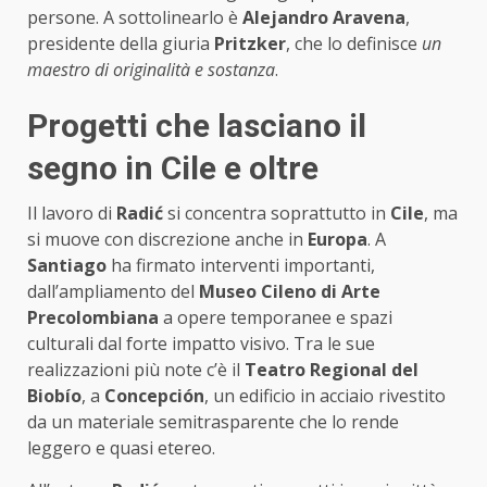
persone. A sottolinearlo è
Alejandro Aravena
,
presidente della giuria
Pritzker
, che lo definisce
un
maestro di originalità e sostanza
.
Progetti che lasciano il
segno in Cile e oltre
Il lavoro di
Radić
si concentra soprattutto in
Cile
, ma
si muove con discrezione anche in
Europa
. A
Santiago
ha firmato interventi importanti,
dall’ampliamento del
Museo Cileno di Arte
Precolombiana
a opere temporanee e spazi
culturali dal forte impatto visivo. Tra le sue
realizzazioni più note c’è il
Teatro Regional del
Biobío
, a
Concepción
, un edificio in acciaio rivestito
da un materiale semitrasparente che lo rende
leggero e quasi etereo.