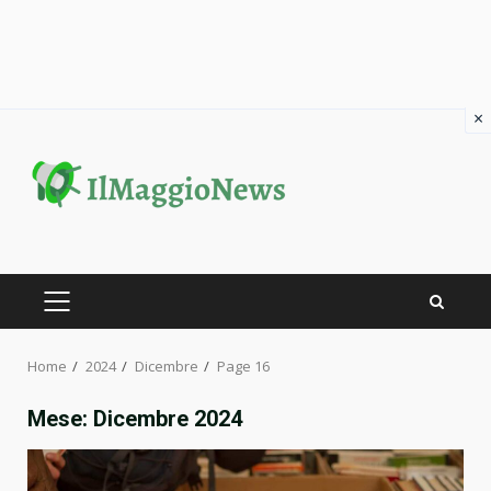
×
Skip
to
content
PRIMARY
MENU
Home
2024
Dicembre
Page 16
Mese:
Dicembre 2024