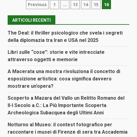
Paginazione
Previous
1
…
13
14
15
16
degli
ARTICOLI RECENTI
articoli
The Deal: il thriller psicologico che svela i segreti
della diplomazia tra Iran e USA nel 2025
Libri sulle “cose”: storie e vite intrecciate
attraverso oggetti e memorie
A Macerata una mostra rivoluziona il concetto di
esposizione artistica: cosa significa davvero
mostrare un’opera?
Scoperto a Mazara del Vallo un Relitto Romano del
II-I Secolo a.C.: La Più Importante Scoperta
Archeologica Subacquea degli Ultimi Anni
Notturno al Museo: il contest fotografico per
raccontare i musei di Firenze di sera tra Accademia