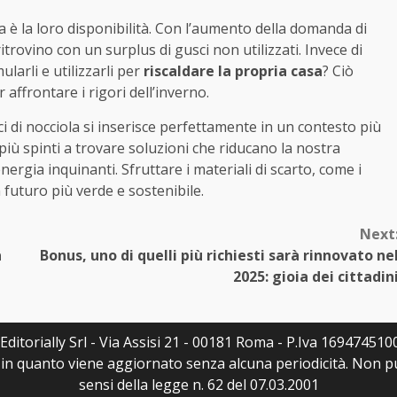
la è la loro disponibilità. Con l’aumento della domanda di
ritrovino con un surplus di gusci non utilizzati. Invece di
ularli e utilizzarli per
riscaldare la propria casa
? Ciò
ffrontare i rigori dell’inverno.
sci di nocciola si inserisce perfettamente in un contesto più
iù spinti a trovare soluzioni che riducano la nostra
nergia inquinanti. Sfruttare i materiali di scarto, come i
n futuro più verde e sostenibile.
Next
a
Bonus, uno di quelli più richiesti sarà rinnovato ne
2025: gioia dei cittadin
ditorially Srl - Via Assisi 21 - 00181 Roma - P.Iva 16947451007
a, in quanto viene aggiornato senza alcuna periodicità. Non 
sensi della legge n. 62 del 07.03.2001