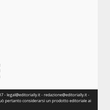
:
l
i
 - legal@editorially.it - redazione@editorially.it -
può pertanto considerarsi un prodotto editoriale ai