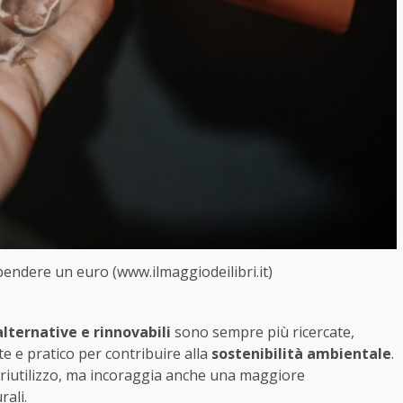
pendere un euro (www.ilmaggiodeilibri.it)
alternative e rinnovabili
sono sempre più ricercate,
nte e pratico per contribuire alla
sostenibilità ambientale
.
l riutilizzo, ma incoraggia anche una maggiore
rali.