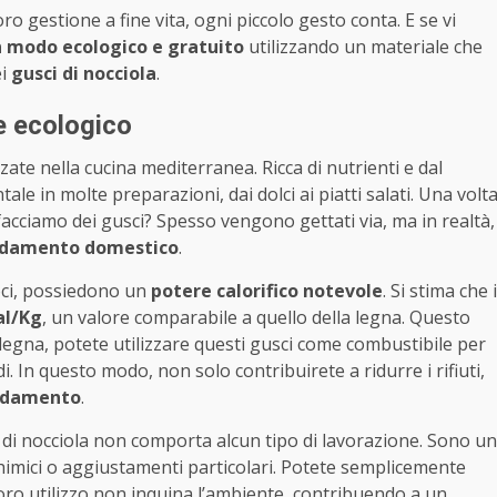
loro gestione a fine vita, ogni piccolo gesto conta. E se vi
in modo ecologico e gratuito
utilizzando un materiale che
ei
gusci di nocciola
.
le ecologico
zate nella cucina mediterranea. Ricca di nutrienti e dal
e in molte preparazioni, dai dolci ai piatti salati. Una volt
acciamo dei gusci? Spesso vengono gettati via, ma in realtà,
caldamento domestico
.
noci, possiedono un
potere calorifico notevole
. Si stima che i
al/Kg
, un valore comparabile a quello della legna. Questo
 legna, potete utilizzare questi gusci come combustibile per
i. In questo modo, non solo contribuirete a ridurre i rifiuti,
aldamento
.
i di nocciola non comporta alcun tipo di lavorazione. Sono un
himici o aggiustamenti particolari. Potete semplicemente
il loro utilizzo non inquina l’ambiente, contribuendo a un