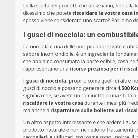
Dalla scelta dei prodotti che utilizziamo, fino alla 
dicessimo che potete
riscaldare la vostra casa 
spesso viene considerato uno scarto? Parliamo d
I gusci di nocciola: un combustibi
La nocciola è una delle noci più apprezzate e utiliz
sapore inconfondibile, è un ingrediente fondamental
che abbiamo consumato la parte edibile, cosa ne f
rappresentano una
risorsa preziosa per il ris
I
gusci di nocciola
, proprio come quelli di altre 
gusci di nocciola possano generare circa
4.500 Kc
significa che, se avete un caminetto o una stufa a
riscaldare la vostra casa
durante i mesi più fredd
ma anche a
risparmiare sulle bollette del risc
Un altro aspetto interessante è che ardere i gusc
prodotto naturale e non richiedono trattamenti c
raccoglierli e utilizzarli così come sono. Inoltre, 