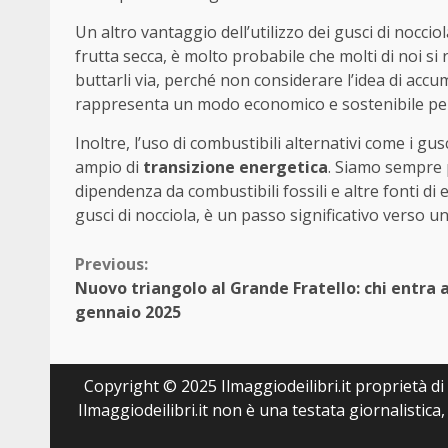
Un altro vantaggio dell’utilizzo dei gusci di noccio
frutta secca, è molto probabile che molti di noi si 
buttarli via, perché non considerare l’idea di accum
rappresenta un modo economico e sostenibile per a
Inoltre, l’uso di combustibili alternativi come i gu
ampio di
transizione energetica
. Siamo sempre p
dipendenza da combustibili fossili e altre fonti di e
gusci di nocciola, è un passo significativo verso u
Continue
Previous:
Nuovo triangolo al Grande Fratello: chi entra 
Reading
gennaio 2025
Copyright © 2025 Ilmaggiodeilibri.it proprietà di E
Ilmaggiodeilibri.it non è una testata giornalistic