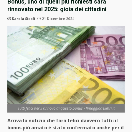
Bonus, uno di quelli più richiesti sarà
rinnovato nel 2025: gioia dei cittadini
Karola Sicali
21 Dicembre 2024
Tutti felici per il rinnovo di questo bonus - Ilmaggiodeilibri.it
Arriva la notizia che farà felici davvero tutti: il
bonus più amato è stato confermato anche per il