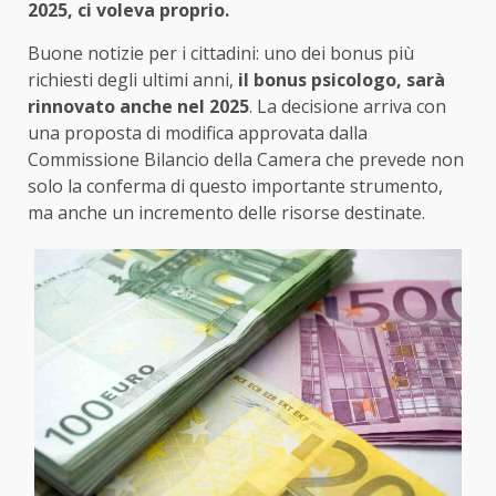
2025, ci voleva proprio.
Buone notizie per i cittadini: uno dei bonus più
richiesti degli ultimi anni,
il bonus psicologo, sarà
rinnovato anche nel 2025
. La decisione arriva con
una proposta di modifica approvata dalla
Commissione Bilancio della Camera che prevede non
solo la conferma di questo importante strumento,
ma anche un incremento delle risorse destinate.