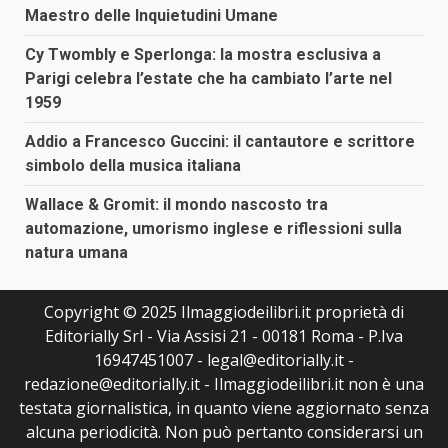
Maestro delle Inquietudini Umane
Cy Twombly e Sperlonga: la mostra esclusiva a
Parigi celebra l’estate che ha cambiato l’arte nel
1959
Addio a Francesco Guccini: il cantautore e scrittore
simbolo della musica italiana
Wallace & Gromit: il mondo nascosto tra
automazione, umorismo inglese e riflessioni sulla
natura umana
Copyright © 2025 Ilmaggiodeilibri.it proprietà di
Editorially Srl - Via Assisi 21 - 00181 Roma - P.Iva
16947451007 - legal@editorially.it -
redazione@editorially.it - Ilmaggiodeilibri.it non è una
testata giornalistica, in quanto viene aggiornato senza
alcuna periodicità. Non può pertanto considerarsi un