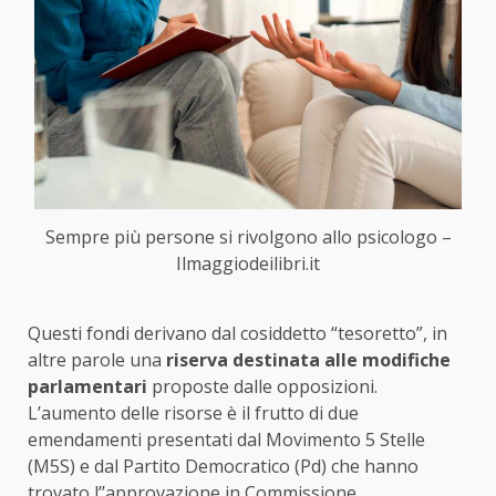
Sempre più persone si rivolgono allo psicologo –
Ilmaggiodeilibri.it
Questi fondi derivano dal cosiddetto “tesoretto”, in
altre parole una
riserva destinata alle modifiche
parlamentari
proposte dalle opposizioni.
L’aumento delle risorse è il frutto di due
emendamenti presentati dal Movimento 5 Stelle
(M5S) e dal Partito Democratico (Pd) che hanno
trovato l’’approvazione in Commissione.