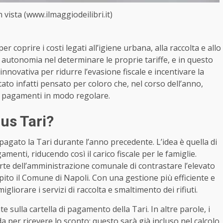
 vista (www.ilmaggiodeilibri.it)
 coprire i costi legati all’igiene urbana, alla raccolta e allo
 autonomia nel determinare le proprie tariffe, e in questo
nnovativa per ridurre l’evasione fiscale e incentivare la
ato infatti pensato per coloro che, nel corso dell’anno,
i pagamenti in modo regolare.
us Tari?
o pagato la Tari durante l’anno precedente. L’idea è quella di
amenti, riducendo così il carico fiscale per le famiglie.
te dell’amministrazione comunale di contrastare l’elevato
ito il Comune di Napoli. Con una gestione più efficiente e
gliorare i servizi di raccolta e smaltimento dei rifiuti.
sulla cartella di pagamento della Tari. In altre parole, i
per ricevere lo sconto: questo sarà già incluso nel calcolo