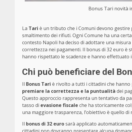
Bonus Tari novità in
La
Tari
è un tributo che i Comuni devono gestire per
smaltimento dei rifiuti. Ogni Comune ha una certa
contesto Napoli ha deciso di adottare una misura i
correttezza nei pagamenti. Il bonus di 32 euro è st
hanno rispettato le scadenze e hanno effettuato 
Chi può beneficiare del Bon
Il
Bonus Tari
è rivolto a tutti i cittadini che hann
premiare la correttezza e la puntualità
dei pag
Questo approccio rappresenta un tentativo da par
tasso di
evasione fiscale
che ha storicamente colp
una maggiore trasparenza, l’obiettivo è quello di mi
Il
bonus di 32 euro
sarà applicato automaticamente 
cittadini non dovranno presentare alcuna domanda 