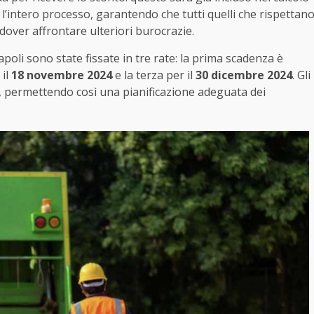
 l’intero processo, garantendo che tutti quelli che rispettan
over affrontare ulteriori burocrazie.
poli sono state fissate in tre rate: la prima scadenza è
 il
18 novembre 2024
e la terza per il
30 dicembre 2024
. Gli
i, permettendo così una pianificazione adeguata dei