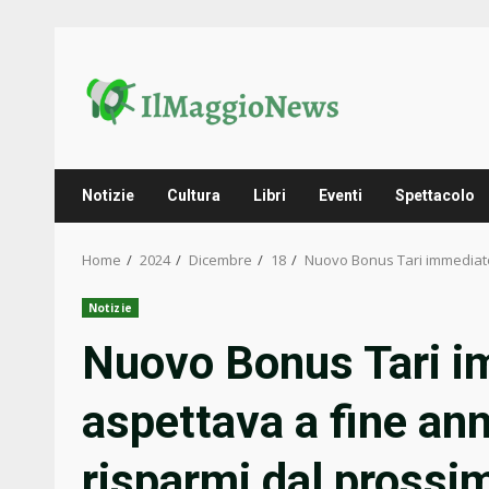
Skip
to
content
Notizie
Cultura
Libri
Eventi
Spettacolo
Home
2024
Dicembre
18
Nuovo Bonus Tari immediato
Notizie
Nuovo Bonus Tari i
aspettava a fine an
risparmi dal pross