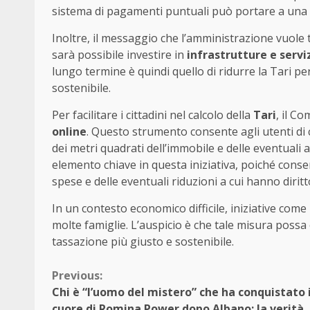
sistema di pagamenti puntuali può portare a una r
Inoltre, il messaggio che l’amministrazione vuol
sarà possibile investire in
infrastrutture e servi
lungo termine è quindi quello di ridurre la Tari per
sostenibile.
Per facilitare i cittadini nel calcolo della
Tari
, il C
online
. Questo strumento consente agli utenti d
dei metri quadrati dell’immobile e delle eventuali 
elemento chiave in questa iniziativa, poiché consen
spese e delle eventuali riduzioni a cui hanno diritt
In un contesto economico difficile, iniziative come 
molte famiglie. L’auspicio è che tale misura poss
tassazione più giusto e sostenibile.
Continue
Previous:
Chi è “l’uomo del mistero” che ha conquistato i
Reading
cuore di Romina Power dopo Albano: la verità