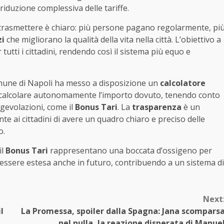
iduzione complessiva delle tariffe.
e trasmettere è chiaro: più persone pagano regolarmente, pi
zi
che migliorano la qualità della vita nella città. L’obiettivo a
 tutti i cittadini, rendendo così il sistema più equo e
omune di Napoli ha messo a disposizione un
calcolatore
i calcolare autonomamente l’importo dovuto, tenendo conto
agevolazioni, come il
Bonus Tari
. La
trasparenza
è un
te ai cittadini di avere un quadro chiaro e preciso delle
o.
il
Bonus Tari
rappresentano una boccata d’ossigeno per
a essere estesa anche in futuro, contribuendo a un sistema di
Next
l
La Promessa, spoiler dalla Spagna: Jana scompars
nel nulla, la reazione disperata di Manue