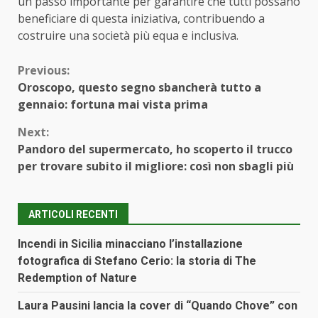
un passo importante per garantire che tutti possano
beneficiare di questa iniziativa, contribuendo a
costruire una società più equa e inclusiva.
Continue
Previous:
Oroscopo, questo segno sbancherà tutto a
Reading
gennaio: fortuna mai vista prima
Next:
Pandoro del supermercato, ho scoperto il trucco
per trovare subito il migliore: così non sbagli più
ARTICOLI RECENTI
Incendi in Sicilia minacciano l’installazione
fotografica di Stefano Cerio: la storia di The
Redemption of Nature
Laura Pausini lancia la cover di “Quando Chove” con