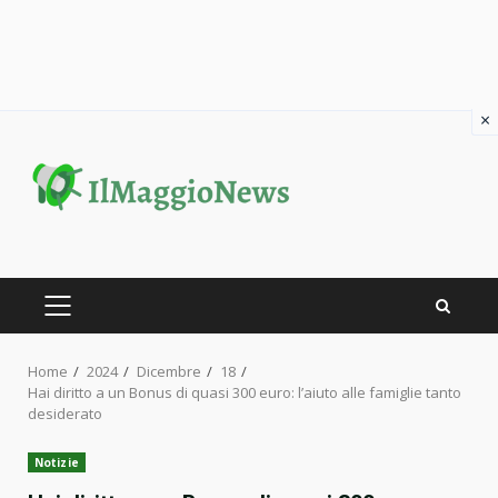
×
Skip
to
content
PRIMARY
MENU
Home
2024
Dicembre
18
Hai diritto a un Bonus di quasi 300 euro: l’aiuto alle famiglie tanto
desiderato
Notizie