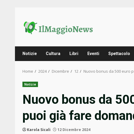
Skip
to
content
Notizie
Cultura
Libri
Eventi
Spettacolo
Home
2024
Dicembre
12
Nuovo bonus da 500 euro pe
Notizie
Nuovo bonus da 500 
puoi già fare doma
Karola Sicali
12 Dicembre 2024