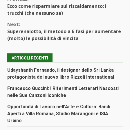
Continue
Ecco come risparmiare sul riscaldamento: i
Reading
trucchi (che nessuno sa)
Next:
Superenalotto, il metodo a 6 fasi per aumentare
(molto) le possibilità di vincita
ARTICOLI RECENTI
Udayshanth Fernando, il designer dello Sri Lanka
protagonista del nuovo libro Rizzoli International
Francesco Guccini: I Riferimenti Letterari Nascosti
nelle Sue Canzoni Iconiche
Opportunità di Lavoro nell’Arte e Cultura: Bandi
Aperti a Villa Romana, Studio Marangoni e ISIA
Urbino