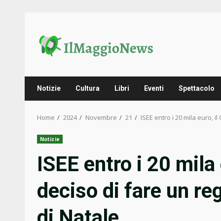
Skip
to
content
Notizie
Cultura
Libri
Eventi
Spettacolo
Home
2024
Novembre
21
ISEE entro i 20 mila euro, i
Notizie
ISEE entro i 20 mila
deciso di fare un re
di Natale