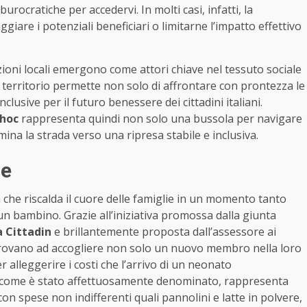
urocratiche per accedervi. In molti casi, infatti, la
iare i potenziali beneficiari o limitarne l’impatto effettivo
uzioni locali emergono come attori chiave nel tessuto sociale
 territorio permette non solo di affrontare con prontezza le
clusive per il futuro benessere dei cittadini italiani.
 hoc
rappresenta quindi non solo una bussola per navigare
ina la strada verso una ripresa stabile e inclusiva.
ne
 che riscalda il cuore delle famiglie in un momento tanto
 un bambino. Grazie all’iniziativa promossa dalla giunta
a Cittadin
e brillantemente proposta dall’assessore ai
i trovano ad accogliere non solo un nuovo membro nella loro
lleggerire i costi che l’arrivo di un neonato
 come è stato affettuosamente denominato, rappresenta
con spese non indifferenti quali pannolini e latte in polvere,