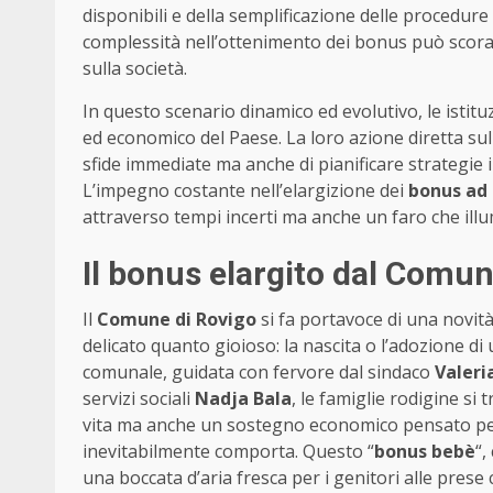
disponibili e della semplificazione delle procedure b
complessità nell’ottenimento dei bonus può scoragg
sulla società.
In questo scenario dinamico ed evolutivo, le istit
ed economico del Paese. La loro azione diretta sul
sfide immediate ma anche di pianificare strategie in
L’impegno costante nell’elargizione dei
bonus ad
attraverso tempi incerti ma anche un faro che illum
Il bonus elargito dal Comu
Il
Comune di Rovigo
si fa portavoce di una novità
delicato quanto gioioso: la nascita o l’adozione di
comunale, guidata con fervore dal sindaco
Valeri
servizi sociali
Nadja Bala
, le famiglie rodigine s
vita ma anche un sostegno economico pensato per a
inevitabilmente comporta. Questo “
bonus bebè
“,
una boccata d’aria fresca per i genitori alle prese 