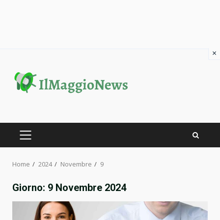
×
Skip
to
content
PRIMARY
MENU
Home
2024
Novembre
9
Giorno:
9 Novembre 2024