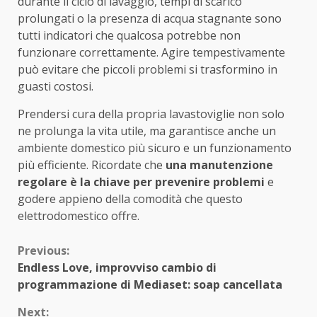
durante il ciclo di lavaggio, tempi di scarico
prolungati o la presenza di acqua stagnante sono
tutti indicatori che qualcosa potrebbe non
funzionare correttamente. Agire tempestivamente
può evitare che piccoli problemi si trasformino in
guasti costosi.
Prendersi cura della propria lavastoviglie non solo
ne prolunga la vita utile, ma garantisce anche un
ambiente domestico più sicuro e un funzionamento
più efficiente. Ricordate che
una manutenzione
regolare è la chiave per prevenire problemi
e
godere appieno della comodità che questo
elettrodomestico offre.
Continue
Previous:
Endless Love, improvviso cambio di
Reading
programmazione di Mediaset: soap cancellata
Next: