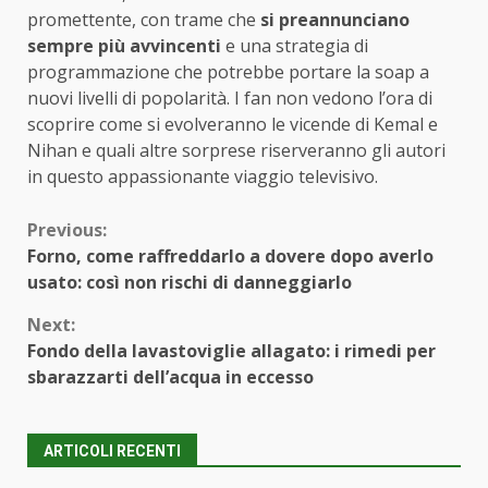
promettente, con trame che
si preannunciano
sempre più avvincenti
e una strategia di
programmazione che potrebbe portare la soap a
nuovi livelli di popolarità. I fan non vedono l’ora di
scoprire come si evolveranno le vicende di Kemal e
Nihan e quali altre sorprese riserveranno gli autori
in questo appassionante viaggio televisivo.
Continue
Previous:
Forno, come raffreddarlo a dovere dopo averlo
Reading
usato: così non rischi di danneggiarlo
Next:
Fondo della lavastoviglie allagato: i rimedi per
sbarazzarti dell’acqua in eccesso
ARTICOLI RECENTI