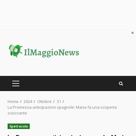
×
Skip
to
content
PRIMARY
MENU
Home
2024
Ottobre
31
La Promessa anticipazioni spagnole: Maria fa una scoperta
scioccante
Spettacolo