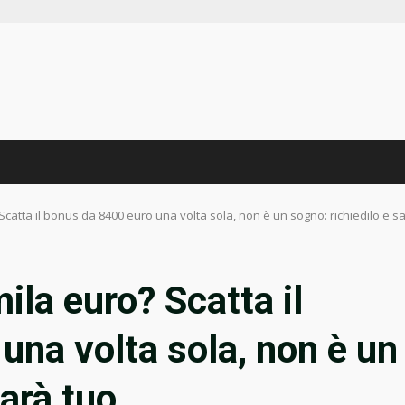
 Scatta il bonus da 8400 euro una volta sola, non è un sogno: richiedilo e s
ila euro? Scatta il
una volta sola, non è un
sarà tuo