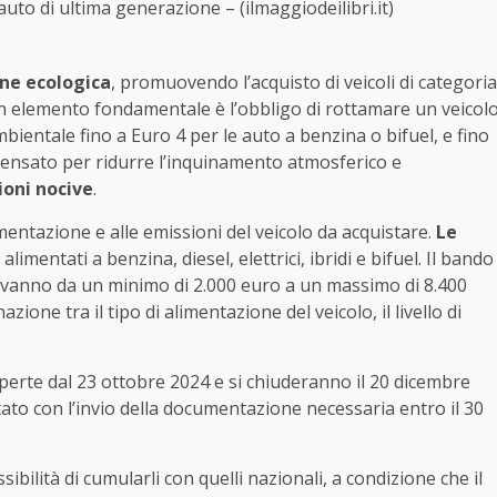
uto di ultima generazione – (ilmaggiodeilibri.it)
one ecologica
, promuovendo l’acquisto di veicoli di categoria
n elemento fondamentale è l’obbligo di rottamare un veicol
bientale fino a Euro 4 per le auto a benzina o bifuel, e fino
 pensato per ridurre l’inquinamento atmosferico e
ioni nocive
.
imentazione e alle emissioni del veicolo da acquistare.
Le
alimentati a benzina, diesel, elettrici, ibridi e bifuel. Il bando
he vanno da un minimo di 2.000 euro a un massimo di 8.400
ne tra il tipo di alimentazione del veicolo, il livello di
perte dal 23 ottobre 2024 e si chiuderanno il 20 dicembre
etato con l’invio della documentazione necessaria entro il 30
ibilità di cumularli con quelli nazionali, a condizione che il