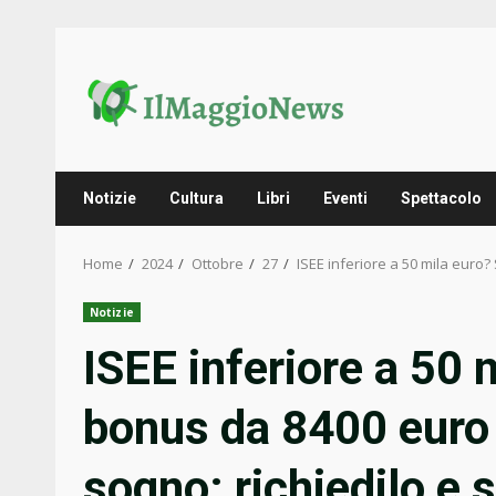
Skip
to
content
Notizie
Cultura
Libri
Eventi
Spettacolo
Home
2024
Ottobre
27
ISEE inferiore a 50 mila euro?
Notizie
ISEE inferiore a 50 m
bonus da 8400 euro 
sogno: richiedilo e 