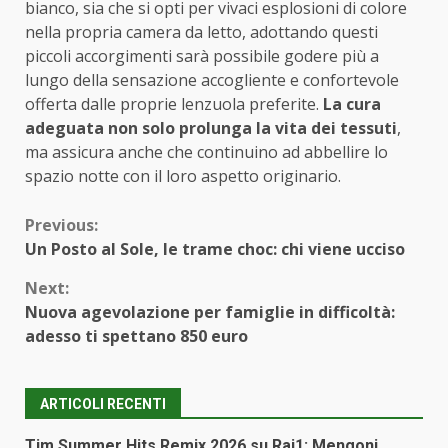
bianco, sia che si opti per vivaci esplosioni di colore
nella propria camera da letto, adottando questi
piccoli accorgimenti sarà possibile godere più a
lungo della sensazione accogliente e confortevole
offerta dalle proprie lenzuola preferite.
La cura
adeguata non solo prolunga la vita dei tessuti
,
ma assicura anche che continuino ad abbellire lo
spazio notte con il loro aspetto originario.
Continue
Previous:
Un Posto al Sole, le trame choc: chi viene ucciso
Reading
Next:
Nuova agevolazione per famiglie in difficoltà:
adesso ti spettano 850 euro
ARTICOLI RECENTI
Tim Summer Hits Remix 2026 su Rai1: Mengoni,