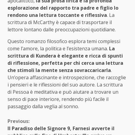
apocalittico,
la sua prosa lirica e la profonda
esplorazione del rapporto tra padre e figlio lo
rendono una lettura toccante e riflessiva
. La
scrittura di McCarthy è capace di trasportare il
lettore lontano dalle preoccupazioni quotidiane.
Questo romanzo filosofico esplora temi complessi
come l’amore, la politica e l’esistenza umana.
La
scrittura di Kundera è elegante e ricca di spunti
di riflessione, perfetta per chi cerca una lettura
che stimoli la mente senza sovraccaricarla
.
Un’opera affascinante e introspezione, che raccoglie
i pensieri e le riflessioni del suo autore. La scrittura
di Pessoa è meditativa e può aiutare a trovare un
senso di pace interiore, rendendo più facile il
passaggio dalla veglia al sonno.
Continue
Previous:
Il Paradiso delle Signore 9, Farnesi avverte il
Reading