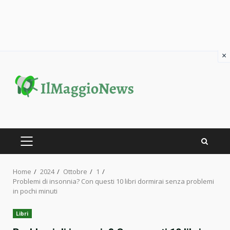
×
Skip
to
content
PRIMARY
MENU
Home
2024
Ottobre
1
Problemi di insonnia? Con questi 10 libri dormirai senza problemi
in pochi minuti
Libri