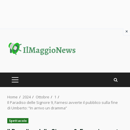
×
Skip
to
content
PRIMARY
MENU
Home
2024
Ottobre
1
Il Paradiso delle Signore 9, Farnesi avverte il pubblico sulla fine
di Umberto: “In arrivo un dramma”
Spettacolo