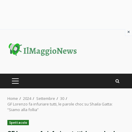
×
Skip
to
content
PRIMARY
MENU
Home
2024
Settembre
30
GF Lorenzo fa infuriare tutti, le parole choc su Shaila Gatta:
“Siamo alla follia”
Spettacolo