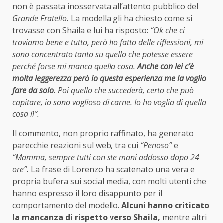
non è passata inosservata all’attento pubblico del
Grande Fratello.
La modella gli ha chiesto come si
trovasse con Shaila e lui ha risposto:
“Ok che ci
troviamo bene e tutto, però ho fatto delle riflessioni, mi
sono concentrato tanto su quello che potesse essere
perché forse mi manca quella cosa.
Anche con lei c’è
molta leggerezza però io questa esperienza me la voglio
fare da solo
. Poi quello che succederà, certo che può
capitare, io sono voglioso di carne. Io ho voglia di quella
cosa lì”.
Il commento, non proprio raffinato, ha generato
parecchie reazioni sul web, tra cui
“Penoso”
e
“Mamma, sempre tutti con ste mani addosso dopo 24
ore”.
La frase di Lorenzo ha scatenato una vera e
propria bufera sui social media, con molti utenti che
hanno espresso il loro disappunto per il
comportamento del modello.
Alcuni hanno criticato
la mancanza di rispetto verso Shaila,
mentre altri