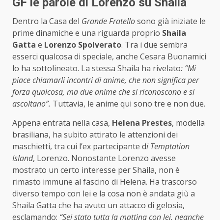
GF le parole di Lorenzo su Shaila
Dentro la Casa del
Grande Fratello
sono già iniziate le
prime dinamiche e una riguarda proprio
Shaila
Gatta
e
Lorenzo Spolverato
. Tra i due sembra
esserci qualcosa di speciale, anche Cesara Buonamici
lo ha sottolineato. La stessa Shaila ha rivelato
: “Mi
piace chiamarli incontri di anime, che non significa per
forza qualcosa, ma due anime che si riconoscono e si
ascoltano”.
Tuttavia, le anime qui sono tre e non due.
Appena entrata nella casa,
Helena Prestes
, modella
brasiliana, ha subito attirato le attenzioni dei
maschietti, tra cui l’ex partecipante d
i Temptation
Island
, Lorenzo. Nonostante Lorenzo avesse
mostrato un certo interesse per Shaila, non è
rimasto immune al fascino di Helena. Ha trascorso
diverso tempo con lei e la cosa non è andata giù a
Shaila Gatta che ha avuto un attacco di gelosia,
esclamando:
“Sei stato tutta la mattina con lei, neanche