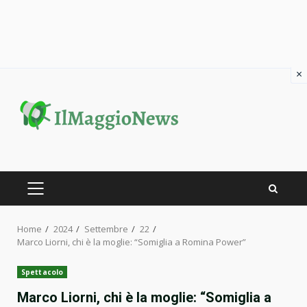
×
Skip
to
content
PRIMARY
MENU
Home
2024
Settembre
22
Marco Liorni, chi è la moglie: “Somiglia a Romina Power”
Spettacolo
Marco Liorni, chi è la moglie: “Somiglia a