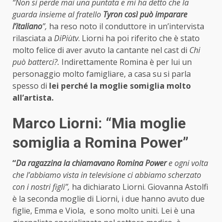
“Non si perde mai una puntata e mi ha detto che la
guarda insieme al fratello
Tyron così può imparare
l’italiano
”,
ha reso noto il conduttore in un’intervista
rilasciata a
DiPiùtv
. Liorni ha poi riferito che è stato
molto felice di aver avuto la cantante nel cast di
Chi
può batterci?.
Indirettamente Romina è per lui un
personaggio molto famigliare, a casa su si parla
spesso di
lei perché la moglie somiglia molto
all’artista.
Marco Liorni: “Mia moglie
somiglia a Romina Power”
“
Da ragazzina la chiamavano Romina Power
e ogni volta
che l’abbiamo vista in televisione ci abbiamo scherzato
con i nostri figli”,
ha dichiarato Liorni. Giovanna Astolfi
è la seconda moglie di Liorni, i due hanno avuto due
figlie, Emma e Viola, e sono molto uniti. Lei è una