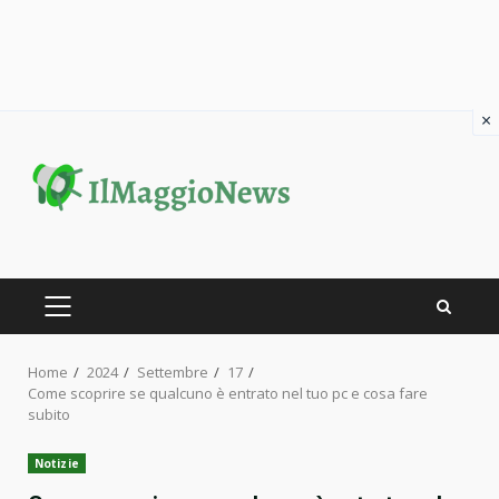
×
Skip
to
content
PRIMARY
MENU
Home
2024
Settembre
17
Come scoprire se qualcuno è entrato nel tuo pc e cosa fare
subito
Notizie