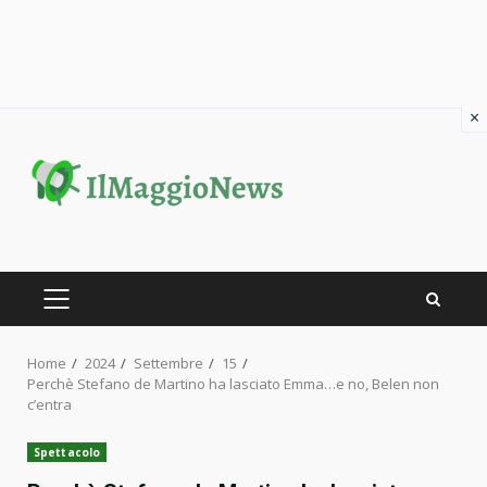
×
Skip
to
content
PRIMARY
MENU
Home
2024
Settembre
15
Perchè Stefano de Martino ha lasciato Emma…e no, Belen non
c’entra
Spettacolo