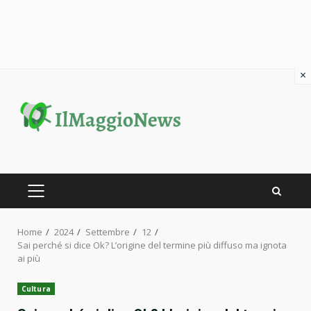
×
Skip
to
content
PRIMARY
MENU
Home
2024
Settembre
12
Sai perché si dice Ok? L’origine del termine più diffuso ma ignota
ai più
Cultura