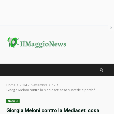
×
Skip
to
content
PRIMARY
MENU
Home
2024
Settembre
12
Giorgia Meloni contro la Mediaset: cosa succede e perché
Notizie
Giorgia Meloni contro la Mediaset: cosa