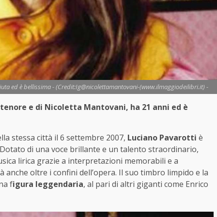
sciuta ed è bellissima - (Credit:Ig@nicolettamantovani-(www.ilmaggiodeilibri.it) -
 tenore e di Nicoletta Mantovani, ha 21 anni ed è
a stessa città il 6 settembre 2007,
Luciano Pavarotti
è
 Dotato di una voce brillante e un talento straordinario,
ica lirica grazie a interpretazioni memorabili e a
anche oltre i confini dell’opera. Il suo timbro limpido e la
na f
igura leggendaria
, al pari di altri giganti come Enrico