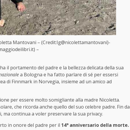
oletta Mantovani – (Credit:Ig@nicolettamantovani)-
aggiodeilibri.it) –
a il portamento del padre e la bellezza delicata della sua
nazionale
a Bologna e ha fatto parlare di sé per essersi
tea di Finnmark in Norvegia, insieme ad un amico ad
nzione per essere molto somigliante alla madre Nicoletta.
solare, che ricorda anche quello del suo celebre padre. Fin da
ori, ma continua a voler preservare la sua privacy.
rto in onore del padre per il
14° anniversario della morte.