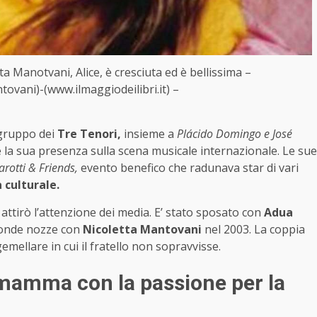
tta Manotvani, Alice, è cresciuta ed è bellissima –
tovani)-(www.ilmaggiodeilibri.it) –
 gruppo dei
Tre Tenori,
insieme a
Plácido Domingo e José
 la sua presenza sulla scena musicale internazionale. Le sue
arotti & Friends,
evento benefico che radunava star di vari
 culturale.
attirò l’attenzione dei media. E’ stato sposato con
Adua
econde nozze con
Nicoletta Mantovani
nel 2003. La coppia
emellare in cui il fratello non sopravvisse.
a mamma con la passione per la