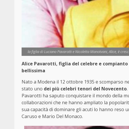
la figlia di Luciano Pavarotti e Nicoletta Manotvani, Alice, è cre
Alice Pavarotti, figlia del celebre e compianto
bellissima
Nato a Modena il 12 ottobre 1935 e scomparso nell
stato uno
dei più celebri tenori del Novecento
.
Pavarotti ha saputo conquistare il mondo della mus
collaborazioni che ne hanno ampliato la popolarità 
sua capacità di dominare gli acuti lo hanno reso u
Caruso e Mario Del Monaco.