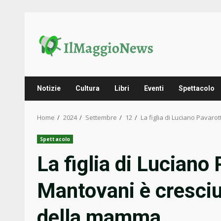
Skip
to
content
Notizie
Cultura
Libri
Eventi
Spettacolo
Home
2024
Settembre
12
La figlia di Luciano Pavaro
Spettacolo
La figlia di Luciano 
Mantovani è cresciu
della mamma