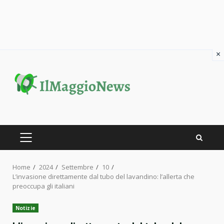
×
Skip
to
content
PRIMARY
MENU
Home
2024
Settembre
10
L’invasione direttamente dal tubo del lavandino: l’allerta che
preoccupa gli italiani
Notizie