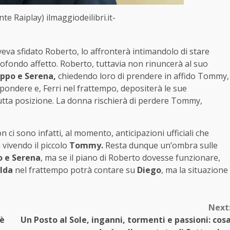
e Raiplay) ilmaggiodeilibri.it-
eva sfidato Roberto, lo affronterà intimandolo di stare
ofondo affetto. Roberto, tuttavia non rinuncerà al suo
lippo e Serena,
chiedendo loro di prendere in affido Tommy,
pondere e, Ferri nel frattempo, depositerà le sue
tta posizione. La donna rischierà di perdere Tommy,
 ci sono infatti, al momento, anticipazioni ufficiali che
vivendo il piccolo
Tommy.
Resta dunque un’ombra sulle
o e Serena
, ma se il piano di Roberto dovesse funzionare,
Ida
nel frattempo potrà contare su
Diego
, ma la situazione
Next
 è
Un Posto al Sole, inganni, tormenti e passioni: cos