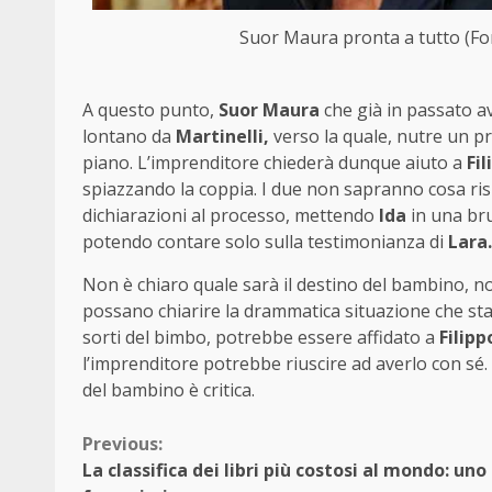
Suor Maura pronta a tutto (Font
A questo punto,
Suor Maura
che già in passato av
lontano da
Martinelli,
verso la quale, nutre un pr
piano. L’imprenditore chiederà dunque aiuto a
Fi
spiazzando la coppia. I due non sapranno cosa ris
dichiarazioni al processo, mettendo
Ida
in una bru
potendo contare solo sulla testimonianza di
Lara.
Non è chiaro quale sarà il destino del bambino, non
possano chiarire la drammatica situazione che sta 
sorti del bimbo, potrebbe essere affidato a
Filipp
l’imprenditore potrebbe riuscire ad averlo con sé.
del bambino è critica.
Continue
Previous:
La classifica dei libri più costosi al mondo: uno