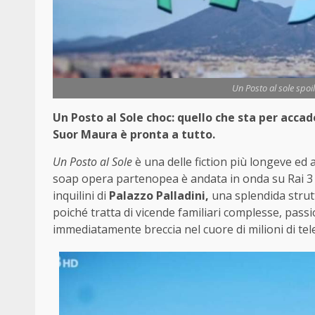
Un Posto al sole spoil
Un Posto al Sole choc: quello che sta per acca
Suor Maura è pronta a tutto.
Un Posto al Sole
è una delle fiction più longeve ed
soap opera partenopea è andata in onda su Rai 3 n
inquilini di
Palazzo Palladini,
una splendida strutt
poiché tratta di vicende familiari complesse, passio
immediatamente breccia nel cuore di milioni di tel