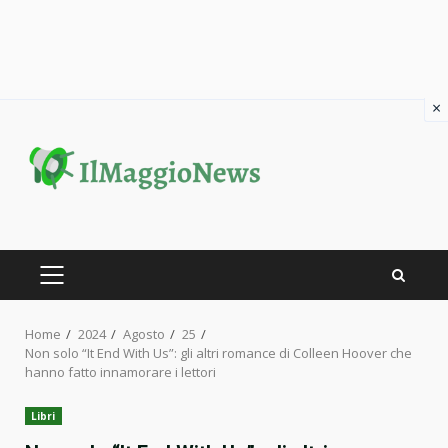
×
Skip
to
content
PRIMARY
MENU
Home
2024
Agosto
25
Non solo “It End With Us”: gli altri romance di Colleen Hoover che
hanno fatto innamorare i lettori
Libri