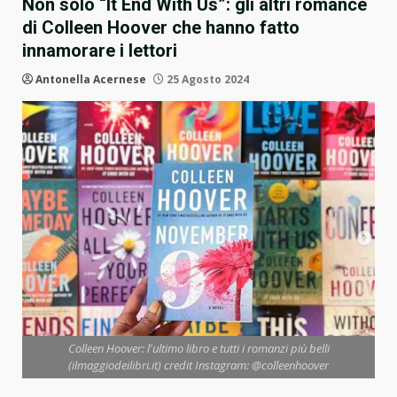
Non solo “It End With Us”: gli altri romance
di Colleen Hoover che hanno fatto
innamorare i lettori
Antonella Acernese
25 Agosto 2024
Colleen Hoover: l'ultimo libro e tutti i romanzi più belli
(ilmaggiodeilibri.it) credit Instagram: @colleenhoover