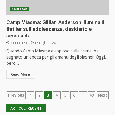
Spettacolo
Camp Miasma: Gillian Anderson illumina il
thriller sull’adolescenza, desiderio e
sessualità
Redazione
18 Luglio 2026
Quando Camp Miasma è esploso sulle scene, ha
segnato un’epoca per gli amanti degli slasher. Oggi,
però,...
Read More
Paginazione
Previous
1
2
3
4
5
6
…
49
Next
degli
ARTICOLI RECENTI