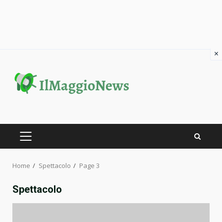
×
Skip
to
content
PRIMARY
MENU
Home
Spettacolo
Page 3
Spettacolo