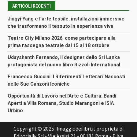
articoli
ARTICOLI RECENTI
Jingyi Yang e l’arte tessile: installazioni immersive
che trasformano il tessuto in esperienza viva
Teatro City Milano 2026: come partecipare alla
prima rassegna teatrale dal 15 al 18 ottobre
Udayshanth Fernando, il designer dello Sri Lanka
protagonista del nuovo libro Rizzoli International
Francesco Guccini: I Riferimenti Letterari Nascosti
nelle Sue Canzoni Iconiche
Opportunità di Lavoro nell’Arte e Cultura: Bandi
Aperti a Villa Romana, Studio Marangoni e ISIA
Urbino
Copyright © 2025 Ilmaggiodeilibri.it proprietà di
Editorially Srl - Via Assisi 21 - 00181 Roma - P.Iva