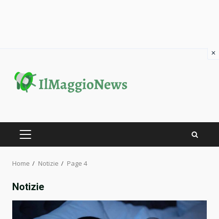
×
Skip
to
content
PRIMARY
MENU
Home
Notizie
Page 4
Notizie