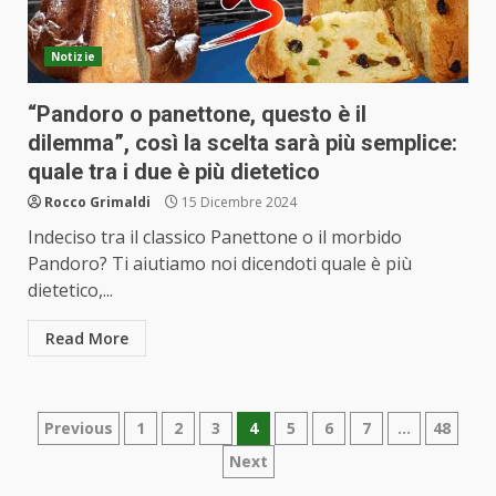
Notizie
“Pandoro o panettone, questo è il
dilemma”, così la scelta sarà più semplice:
quale tra i due è più dietetico
Rocco Grimaldi
15 Dicembre 2024
Indeciso tra il classico Panettone o il morbido
Pandoro? Ti aiutiamo noi dicendoti quale è più
dietetico,...
Read More
Paginazione
Previous
1
2
3
4
5
6
7
…
48
Next
degli