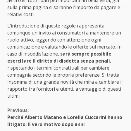
avrà così tutti i dati più importanti in bella vista, già
sulla prima pagina ci saranno l’importo da pagare e i
relativi costi.
L’introduzione di queste regole rappresenta
comunque un invito ai consumatori a mantenere un
ruolo attivo, leggendo con attenzione ogni
comunicazione e valutando le offerte sul mercato. In
caso di insoddisfazione,
sarà sempre possibile
esercitare il diritto di disdetta senza penali
,
rispettando i termini contrattuali per cambiare
compagnia secondo le proprie preferenze. Si tratta
insomma di una grande novità che mira a cambiare il
rapporto tra fornitori e utenti, a vantaggio di questi
ultimi.
Continue
Previous:
Perché Alberto Matano e Lorella Cuccarini hanno
Reading
litigato: il vero motivo dopo anni