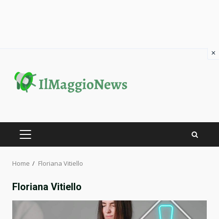
×
Skip
to
content
PRIMARY
MENU
Home
Floriana Vitiello
Floriana Vitiello