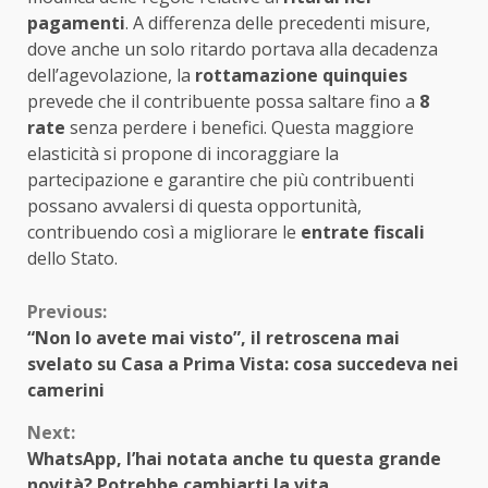
pagamenti
. A differenza delle precedenti misure,
dove anche un solo ritardo portava alla decadenza
dell’agevolazione, la
rottamazione quinquies
prevede che il contribuente possa saltare fino a
8
rate
senza perdere i benefici. Questa maggiore
elasticità si propone di incoraggiare la
partecipazione e garantire che più contribuenti
possano avvalersi di questa opportunità,
contribuendo così a migliorare le
entrate fiscali
dello Stato.
Continue
Previous:
“Non lo avete mai visto”, il retroscena mai
Reading
svelato su Casa a Prima Vista: cosa succedeva nei
camerini
Next:
WhatsApp, l’hai notata anche tu questa grande
novità? Potrebbe cambiarti la vita