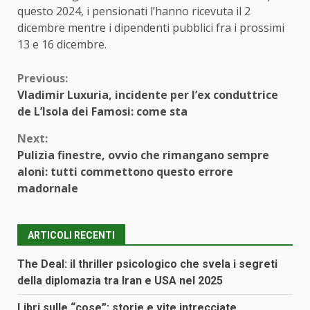
questo 2024, i pensionati l’hanno ricevuta il 2
dicembre mentre i dipendenti pubblici fra i prossimi
13 e 16 dicembre.
Continue
Previous:
Vladimir Luxuria, incidente per l’ex conduttrice
Reading
de L’Isola dei Famosi: come sta
Next:
Pulizia finestre, ovvio che rimangano sempre
aloni: tutti commettono questo errore
madornale
ARTICOLI RECENTI
The Deal: il thriller psicologico che svela i segreti
della diplomazia tra Iran e USA nel 2025
Libri sulle “cose”: storie e vite intrecciate