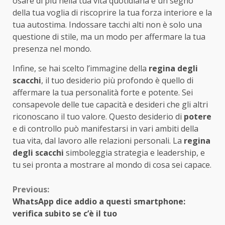
osare di più nella tua vita quotidiana è un segno
della tua voglia di riscoprire la tua forza interiore e la
tua autostima. Indossare tacchi alti non è solo una
questione di stile, ma un modo per affermare la tua
presenza nel mondo.
Infine, se hai scelto l’immagine della
regina degli
scacchi
, il tuo desiderio più profondo è quello di
affermare la tua personalità forte e potente. Sei
consapevole delle tue capacità e desideri che gli altri
riconoscano il tuo valore. Questo desiderio di
potere
e di controllo può manifestarsi in vari ambiti della
tua vita, dal lavoro alle relazioni personali. La
regina
degli scacchi
simboleggia strategia e leadership, e
tu sei pronta a mostrare al mondo di cosa sei capace.
Continue
Previous:
WhatsApp dice addio a questi smartphone:
Reading
verifica subito se c’è il tuo