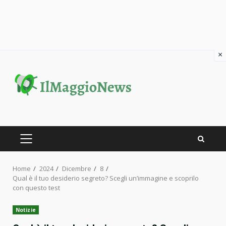
×
Skip
to
content
PRIMARY
MENU
Home
2024
Dicembre
8
Qual è il tuo desiderio segreto? Scegli un’immagine e scoprilo
con questo test
Notizie