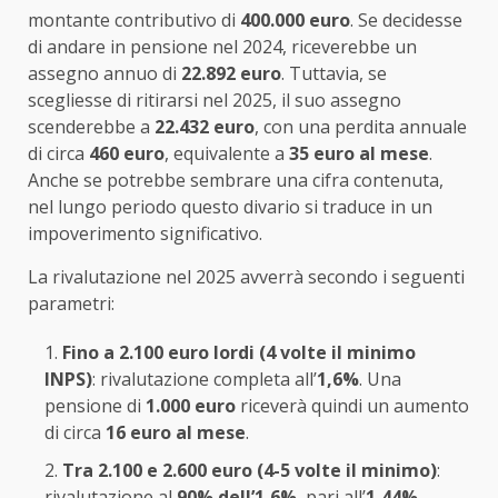
montante contributivo di
400.000 euro
. Se decidesse
di andare in pensione nel 2024, riceverebbe un
assegno annuo di
22.892 euro
. Tuttavia, se
scegliesse di ritirarsi nel 2025, il suo assegno
scenderebbe a
22.432 euro
, con una perdita annuale
di circa
460 euro
, equivalente a
35 euro al mese
.
Anche se potrebbe sembrare una cifra contenuta,
nel lungo periodo questo divario si traduce in un
impoverimento significativo.
La rivalutazione nel 2025 avverrà secondo i seguenti
parametri:
Fino a 2.100 euro lordi (4 volte il minimo
INPS)
: rivalutazione completa all’
1,6%
. Una
pensione di
1.000 euro
riceverà quindi un aumento
di circa
16 euro al mese
.
Tra 2.100 e 2.600 euro (4-5 volte il minimo)
:
rivalutazione al
90% dell’1,6%
, pari all’
1,44%
.