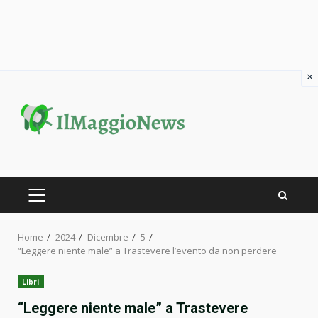
×
Skip
to
content
PRIMARY
MENU
Home
2024
Dicembre
5
“Leggere niente male” a Trastevere l’evento da non perdere
Libri
“Leggere niente male” a Trastevere