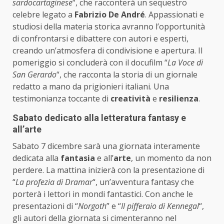
sardocartaginese
“, che racconterà un sequestro
celebre legato a
Fabrizio De André
. Appassionati e
studiosi della materia storica avranno l’opportunità
di confrontarsi e dibattere con autori e esperti,
creando un’atmosfera di condivisione e apertura. Il
pomeriggio si concluderà con il docufilm “
La Voce di
San Gerardo
“, che racconta la storia di un giornale
redatto a mano da prigionieri italiani. Una
testimonianza toccante di
creatività
e
resilienza
.
Sabato dedicato alla letteratura fantasy e
all’arte
Sabato 7 dicembre sarà una giornata interamente
dedicata alla
fantasia
e all’
arte
, un momento da non
perdere. La mattina inizierà con la presentazione di
“
La profezia di Dramar
“, un’avventura fantasy che
porterà i lettori in mondi fantastici. Con anche le
presentazioni di “
Norgoth
” e “
Il pifferaio di Kennegal
“,
gli autori della giornata si cimenteranno nel