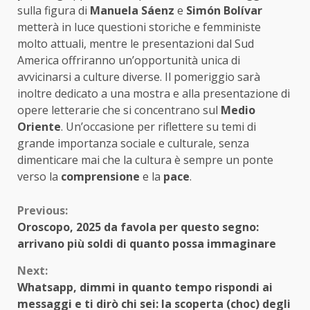
sulla figura di
Manuela Sáenz
e
Simón Bolívar
metterà in luce questioni storiche e femministe
molto attuali, mentre le presentazioni dal Sud
America offriranno un’opportunità unica di
avvicinarsi a culture diverse. Il pomeriggio sarà
inoltre dedicato a una mostra e alla presentazione di
opere letterarie che si concentrano sul
Medio
Oriente
. Un’occasione per riflettere su temi di
grande importanza sociale e culturale, senza
dimenticare mai che la cultura è sempre un ponte
verso la
comprensione
e la
pace
.
Continue
Previous:
Oroscopo, 2025 da favola per questo segno:
Reading
arrivano più soldi di quanto possa immaginare
Next:
Whatsapp, dimmi in quanto tempo rispondi ai
messaggi e ti dirò chi sei: la scoperta (choc) degli