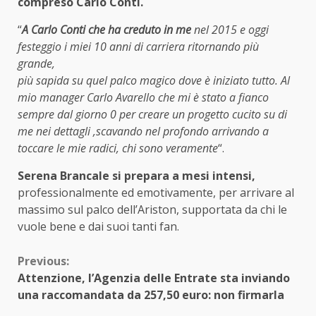
compreso Carlo Conti.
“
A Carlo Conti che ha creduto in me
nel 2015 e oggi
festeggio i miei 10 anni di carriera ritornando più
grande,
più sapida su quel palco magico dove è iniziato tutto. Al
mio manager Carlo Avarello che mi è stato a fianco
sempre dal giorno 0 per creare un progetto cucito su di
me nei dettagli ,scavando nel profondo arrivando a
toccare le mie radici, chi sono veramente
“.
Serena Brancale si prepara a mesi intensi,
professionalmente ed emotivamente, per arrivare al
massimo sul palco dell’Ariston, supportata da chi le
vuole bene e dai suoi tanti fan.
Continue
Previous:
Attenzione, l’Agenzia delle Entrate sta inviando
Reading
una raccomandata da 257,50 euro: non firmarla